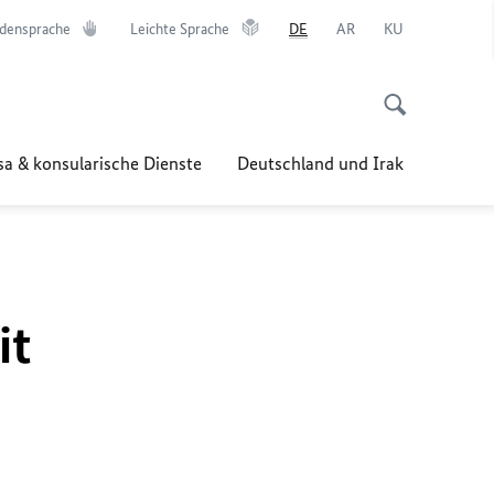
densprache
Leichte Sprache
DE
AR
KU
sa & konsularische Dienste
Deutschland und Irak
it