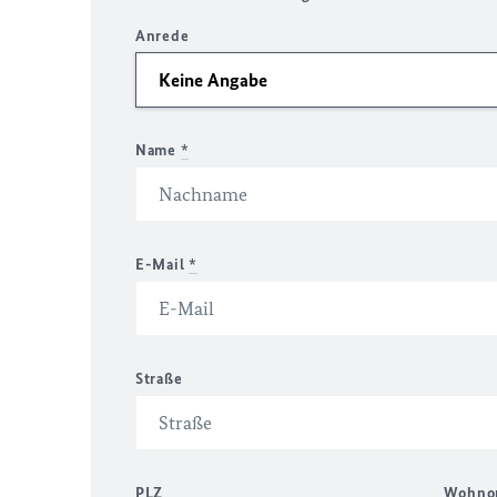
Anrede
Name
*
E-Mail
*
Straße
PLZ
Wohno