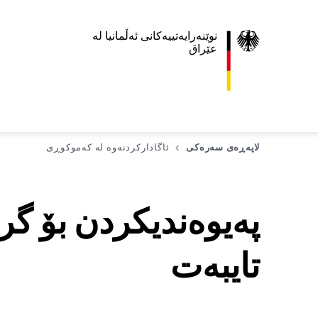
نوێنەرایەتییەکانی ئەڵمانیا لە
عێراق
لاپەڕەی سەرەکی
ئاگادارکردنەوە لە کەموکوڕی
پەیوەندیکردن بۆ گ
تایبەت