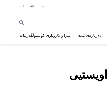
KU
AR
DE
دەربارەی ئێمە
ڤیزا و کاروباری کونسوڵگەرییانە
اویستیی