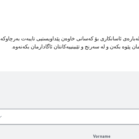
 لەبارەی ئاسانکاری بۆ کەسانی خاوەن پێداویستیی تایبەت بەرچاوکە
ن پێوە بکەن و لە سەرنج و تێبینییەکانتان ئاگادارمان بکەنەوە.
Vorname