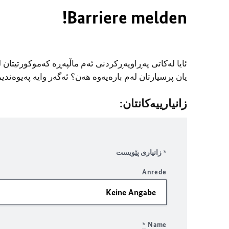
Barriere melden!
ئایا لەکاتی پەڕاوپەڕکردنی ئەم ماڵپەڕە کەموکورتیتان
یان پرسیارتان لەم بارەیەوە هەن؟ ئەگەر وایە پەیوەندیما
زانیارییەکانتان:
* زانیاری پێویست
Anrede
*
Name