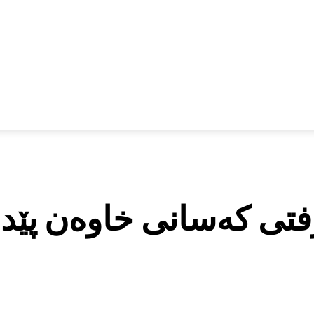
رفتی کەسانی خاوەن پێد