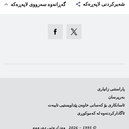
شەیرکردنی لاپەڕەکە
گەڕانەوە سەرووی لاپەڕەکە
پاراستنی زانیاری
بەرپرسان
ئاسانکاری بۆ کەسانی خاوەن پێداویستیی تایبەت
ئاگادارکردنەوە لە کەموکوڕی
© 1995 – 2026 وەزارەتی دەرەوە