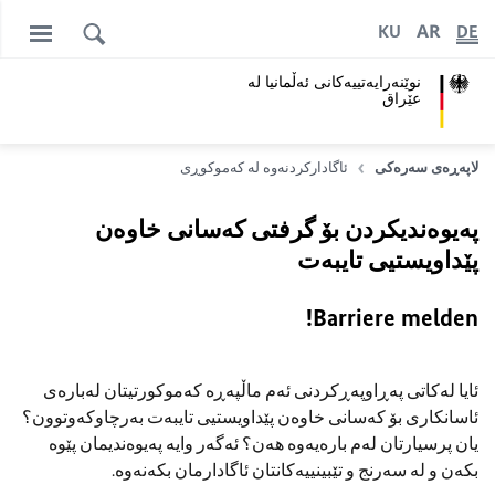
AR
KU
DE
نوێنەرایەتییەکانی ئەڵمانیا لە
عێراق
لاپەڕەی سەرەکی
ئاگادارکردنەوە لە کەموکوڕی
پەیوەندیکردن بۆ گرفتی کەسانی خاوەن
پێداویستیی تایبەت
Barriere melden!
ئایا لەکاتی پەڕاوپەڕکردنی ئەم ماڵپەڕە کەموکورتیتان لەبارەی
ئاسانکاری بۆ کەسانی خاوەن پێداویستیی تایبەت بەرچاوکەوتوون؟
یان پرسیارتان لەم بارەیەوە هەن؟ ئەگەر وایە پەیوەندیمان پێوە
بکەن و لە سەرنج و تێبینییەکانتان ئاگادارمان بکەنەوە.