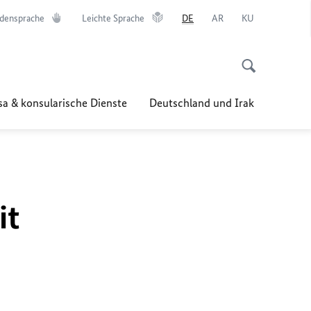
densprache
Leichte Sprache
DE
AR
KU
sa & konsularische Dienste
Deutschland und Irak
it