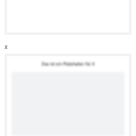
German Embassy Baghdad
X
Das ist ein Platzhalter für X