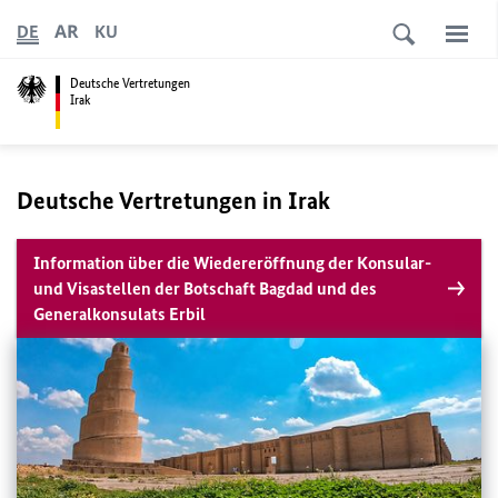
AR
DE
KU
Deutsche Vertretungen
Irak
Deutsche Vertretungen in Irak
Information über die Wiedereröffnung der Konsular-
und Visastellen der Botschaft Bagdad und des
Generalkonsulats Erbil