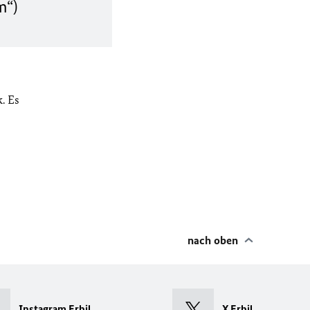
m“)
. Es
nach oben
Instagram Erbil
X Erbil