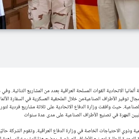
لمانيا الاتحادية القوات المسلحة العراقية بعدد من المشاريع الثنائية. وفي ه
الصناعية
من خلال الملحقية العسكرية في السفارة الألما
لصناعية. حيث وافقت وزارة الدفاع الاتحادية على ثلاثة مشاريع فردية لتور
عية وذوي الاحتياجات الخاصة في وزارة الدفاع العراقية. وتقوم الشركة حاليً