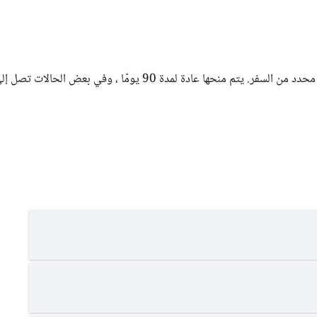
التأشيرة الوطنية هي تأشيرة دخول لإقامة طويلة الأمد لغرض محدد من السفر. يتم منحها عادة لمدة 90 يومًا ، وفي بعض 