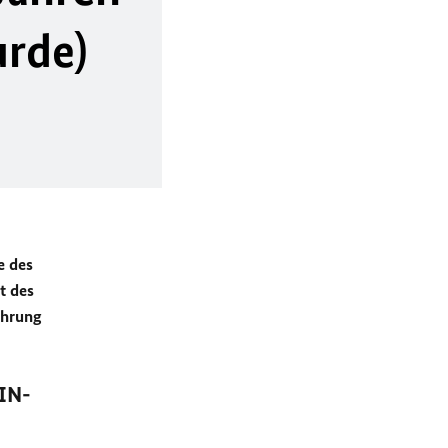
urde)
e des
t des
ührung
DIN-